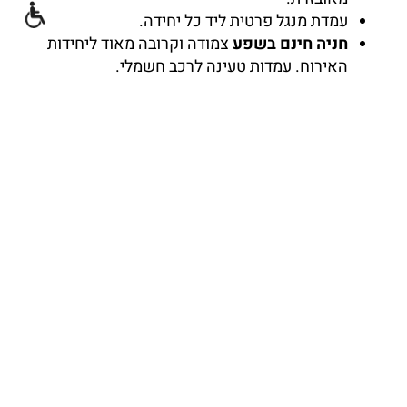
עמדת מנגל פרטית ליד כל יחידה.
חניה חינם בשפע
צמודה וקרובה מאוד ליחידות
האירוח. עמדות טעינה לרכב חשמלי.
החופשה הבאה שלכם בהרי יהודה מתחילה
כאן. בדקו זמינות והזמינו חדר משודרג עכשיו
ניתן למצוא בחדר
מיזוג אוויר – מלא ומתקדם בכל חלקי
היחידה.
טלוויזיות – מסכים עם מגוון ערוצים
לצפייה מהנה
מטבחון עם מקרר ומקרוגל - ניתן להוסיף
פלטת חשמל לשבת בהזמנה מראש ללא