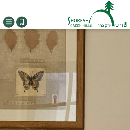
בְּאֲתָר
זֶה
מֻפְעֶלֶת
מַעֲרֶכֶת
"המרכז
הישראלי
לְהַנְגָּשָׁת
אָתָרִים".
הַמְּסַיַּעַת
לִנְגִישׁוּת
הָאֲתָר.
לִפְתִיחַת
תַּפְרִיט
הֵנְּגִישׁוּת
לְחַץ
ALT+0